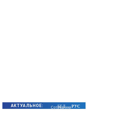
АКТУАЛЬНОЕ:
Сотрудники
БЭП Минщины
предотвратили
хищение сотен