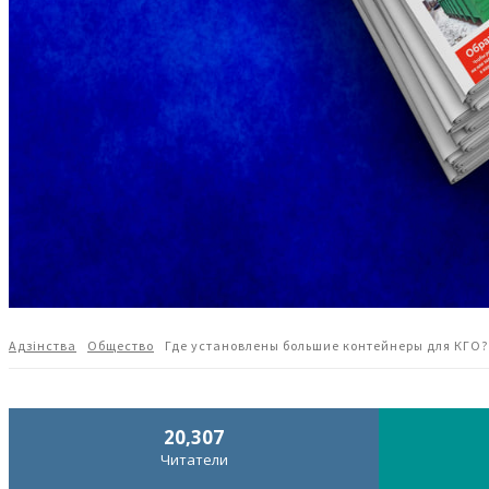
Адзiнства
Общество
Где установлены большие контейнеры для КГО? 
20,307
Читатели