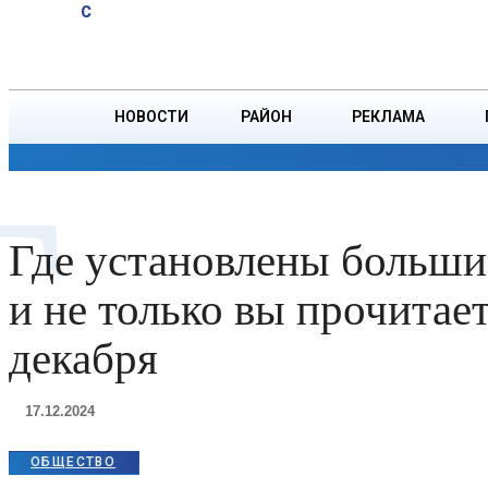
A
21
C
тонн зерна
Пятница, 7 августа
БОРИСОВ
НОВОСТИ
РАЙОН
РЕКЛАМА
ОБЩЕСТВО
ПРОИСШЕСТВИЯ
ПРЕЗИДЕНТ
Г
Где установлены больши
и не только вы прочитае
декабря
17.12.2024
ОБЩЕСТВО