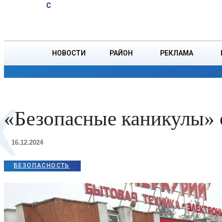
A
16.2
C
РУВД проверила
Суббота, 8 августа
БОРИСОВ
соблюдение ПДД
в регионе
НОВОСТИ
РАЙОН
РЕКЛАМА
«
ОБЩЕСТВО
ПРОИСШЕСТВИЯ
ПРЕЗИДЕНТ
«Безопасные каникулы» 
16.12.2024
БЕЗОПАСНОСТЬ