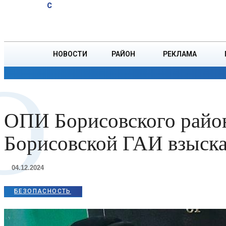
A
17.9
C
опасен для
Суббота, 8 августа
БОРИСОВ
организма,
рассказала
врач
НОВОСТИ
РАЙОН
РЕКЛАМА
О
ОБЩЕСТВО
ПРОИСШЕСТВИЯ
ПРЕЗИДЕНТ
ОПИ Борисовского район
Борисовской ГАИ взыска
04.12.2024
БЕЗОПАСНОСТЬ