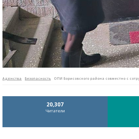
Адзiнства
Безопасность
ОПИ Борисовского района совместно с сотр
20,307
Читатели