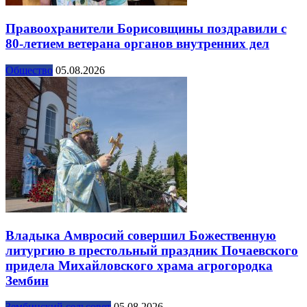
Правоохранители Борисовщины поздравили с
80-летием ветерана органов внутренних дел
Общество
05.08.2026
Владыка Амвросий совершил Божественную
литургию в престольный праздник Почаевского
придела Михайловского храма агрогородка
Зембин
Зембинский сельсовет
05.08.2026