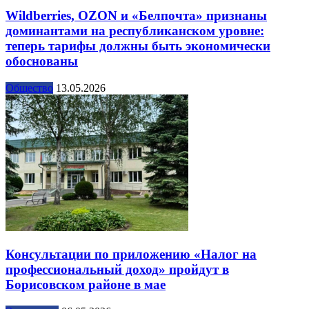
Wildberries, OZON и «Белпочта» признаны
доминантами на республиканском уровне:
теперь тарифы должны быть экономически
обоснованы
Общество
13.05.2026
Консультации по приложению «Налог на
профессиональный доход» пройдут в
Борисовском районе в мае