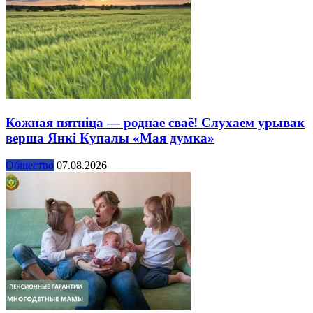
Кожная пятніца — роднае сваё! Слухаем урывак
верша Янкі Купалы «Мая думка»
Общество
07.08.2026