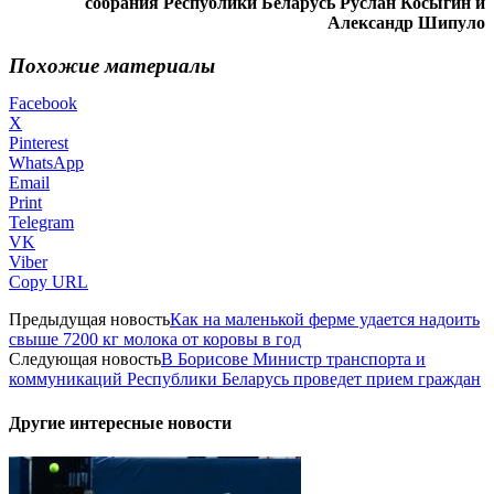
собрания Республики Беларусь Руслан Косыгин и
Александр Шипуло
Похожие материалы
Facebook
X
Pinterest
WhatsApp
Email
Print
Telegram
VK
Viber
Copy URL
Предыдущая новость
Как на маленькой ферме удается надоить
свыше 7200 кг молока от коровы в год
Следующая новость
В Борисове Министр транспорта и
коммуникаций Республики Беларусь проведет прием граждан
Другие интересные новости