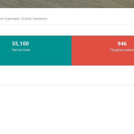
пе турнира «Сила закона»
55,100
946
Читатели
Подписчики