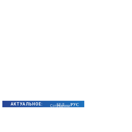
АКТУАЛЬНОЕ:
Сотрудники
БЭП Минщины
предотвратили
хищение сотен