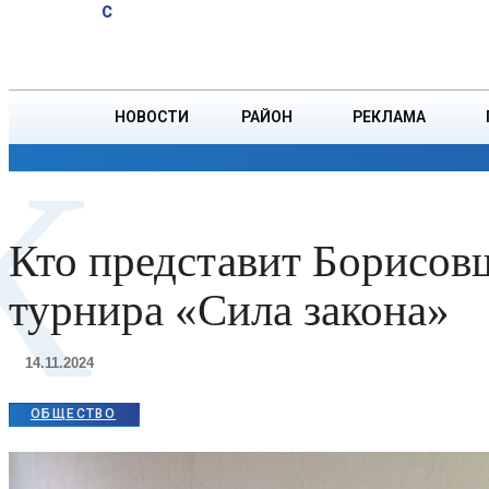
A
19.1
C
тонн зерна
Пятница, 7 августа
БОРИСОВ
НОВОСТИ
РАЙОН
РЕКЛАМА
К
ОБЩЕСТВО
ПРОИСШЕСТВИЯ
ПРЕЗИДЕНТ
Кто представит Борисов
турнира «Сила закона»
14.11.2024
ОБЩЕСТВО