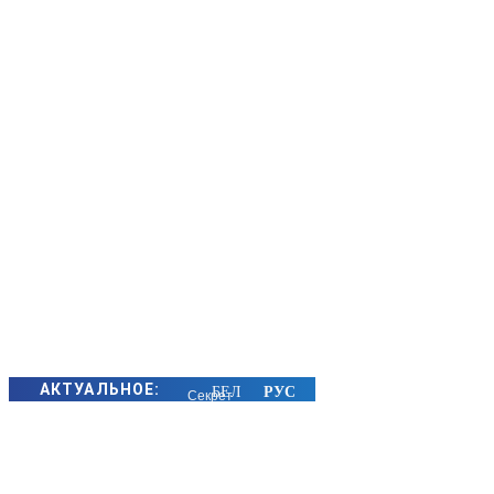
АКТУАЛЬНОЕ:
Секрет
семейного
счастья
золотых