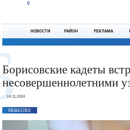
A
19.9
C
юбиляров
Пятница, 7 августа
БОРИСОВ
Ветровых
НОВОСТИ
РАЙОН
РЕКЛАМА
Б
ОБЩЕСТВО
ПРОИСШЕСТВИЯ
ПРЕЗИДЕНТ
Борисовские кадеты вст
несовершеннолетними у
14.11.2024
ОБЩЕСТВО