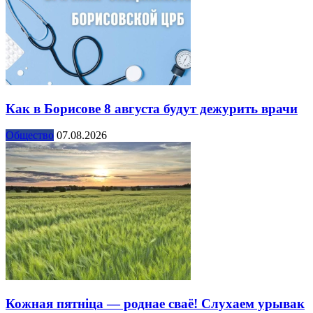
Как в Борисове 8 августа будут дежурить врачи
Общество
07.08.2026
Кожная пятніца — роднае сваё! Слухаем урывак