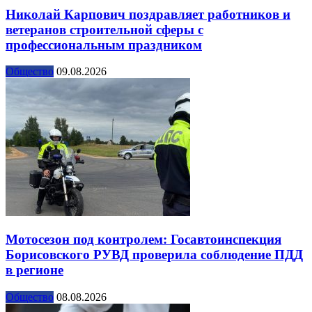
Николай Карпович поздравляет работников и
ветеранов строительной сферы с
профессиональным праздником
Общество
09.08.2026
Мотосезон под контролем: Госавтоинспекция
Борисовского РУВД проверила соблюдение ПДД
в регионе
Общество
08.08.2026