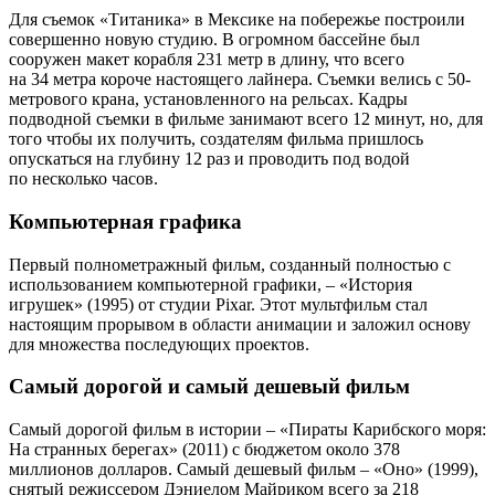
Для съемок «Титаника» в Мексике на побережье построили
совершенно новую студию. В огромном бассейне был
сооружен макет корабля 231 метр в длину, что всего
на 34 метра короче настоящего лайнера. Съемки велись с 50-
метрового крана, установленного на рельсах. Кадры
подводной съемки в фильме занимают всего 12 минут, но, для
того чтобы их получить, создателям фильма пришлось
опускаться на глубину 12 раз и проводить под водой
по несколько часов.
Компьютерная графика
Первый полнометражный фильм, созданный полностью с
использованием компьютерной графики, – «История
игрушек» (1995) от студии Pixar. Этот мультфильм стал
настоящим прорывом в области анимации и заложил основу
для множества последующих проектов.
Самый дорогой и самый дешевый фильм
Самый дорогой фильм в истории – «Пираты Карибского моря:
На странных берегах» (2011) с бюджетом около 378
миллионов долларов. Самый дешевый фильм – «Оно» (1999),
снятый режиссером Дэниелом Майриком всего за 218