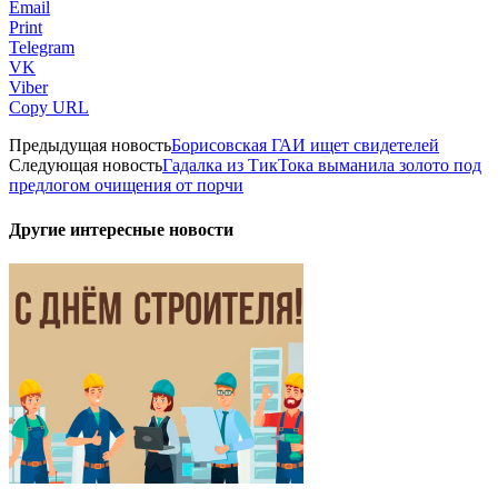
Email
Print
Telegram
VK
Viber
Copy URL
Предыдущая новость
Борисовская ГАИ ищет свидетелей
Следующая новость
Гадалка из ТикТока выманила золото под
предлогом очищения от порчи
Другие интересные новости