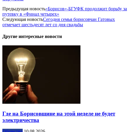
Предыдущая новость
«Борисов»-БГУФК продолжит борьбу за
путевку в «Финал четырех»
Следующая новость
Сегодня семья борисовчан Гатовых
отмечает шестьдесят лет со дня свадьбы
Другие интересные новости
Где на Борисовщине на этой неделе не будет
электричества
Общество
10.08.2026