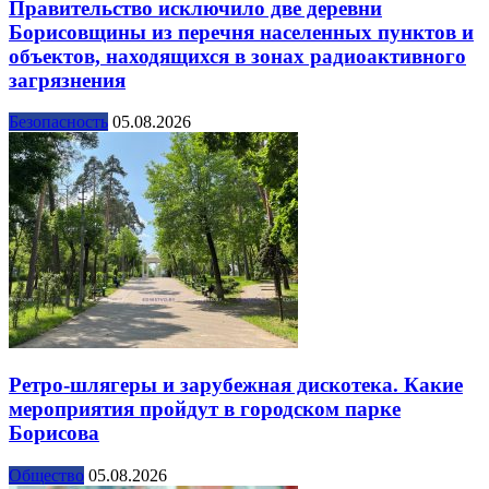
Правительство исключило две деревни
Борисовщины из перечня населенных пунктов и
объектов, находящихся в зонах радиоактивного
загрязнения
Безопасность
05.08.2026
Ретро-шлягеры и зарубежная дискотека. Какие
мероприятия пройдут в городском парке
Борисова
Общество
05.08.2026