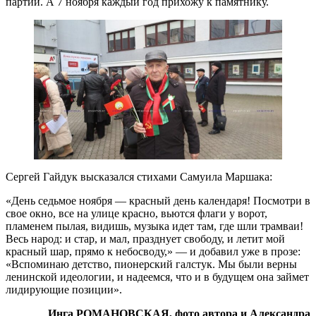
партии. А 7 ноября каждый год прихожу к памятнику.
Сергей Гайдук высказался стихами Самуила Маршака:
«День седьмое ноября — красный день календаря! Посмотри в
свое окно, все на улице красно, вьются флаги у ворот,
пламенем пылая, видишь, музыка идет там, где шли трамваи!
Весь народ: и стар, и мал, празднует свободу, и летит мой
красный шар, прямо к небосводу,» — и добавил уже в прозе:
«Вспоминаю детство, пионерский галстук. Мы были верны
ленинской идеологии, и надеемся, что и в будущем она займет
лидирующие позиции».
Инга РОМАНОВСКАЯ, фото автора и Александра