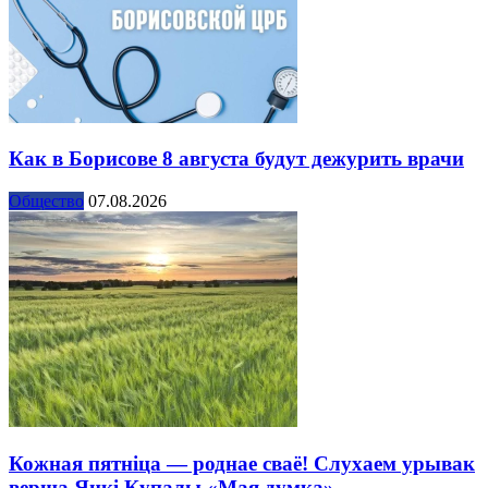
Как в Борисове 8 августа будут дежурить врачи
Общество
07.08.2026
Кожная пятніца — роднае сваё! Слухаем урывак
верша Янкі Купалы «Мая думка»