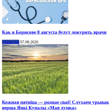
Как в Борисове 8 августа будут дежурить врачи
Общество
07.08.2026
Кожная пятніца — роднае сваё! Слухаем урывак
верша Янкі Купалы «Мая думка»