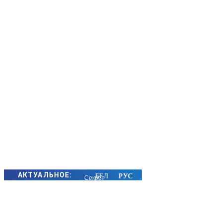
АКТУАЛЬНОЕ:
Секрет
семейного
счастья
золотых