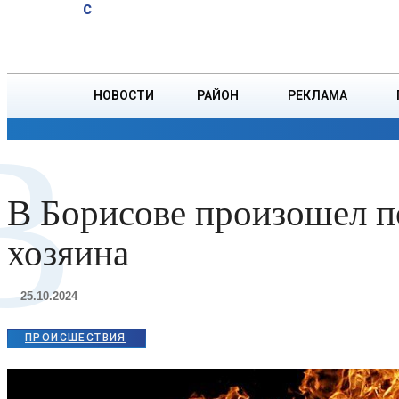
A
13.6
C
юбиляров
Суббота, 8 августа
БОРИСОВ
Ветровых
НОВОСТИ
РАЙОН
РЕКЛАМА
В
ОБЩЕСТВО
ПРОИСШЕСТВИЯ
ПРЕЗИДЕНТ
В Борисове произошел по
хозяина
25.10.2024
ПРОИСШЕСТВИЯ