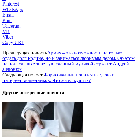
Pinterest
WhatsApp
Email
Print
Telegram
VK
Viber
Copy URL
Предыдущая новость
Армия – это возможность не только
отдать долг Родине, но и заниматься любимым делом. Об этом
не понаслышке знает увлеченный музыкой сержант Андрей
Левонюк
Следующая новость
Борисовчанин попался на уловки
интернет-мошенников. Что хотел купить?
Другие интересные новости