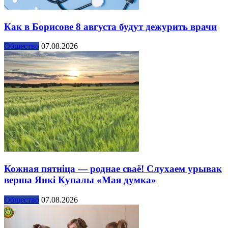
Как в Борисове 8 августа будут дежурить врачи
Общество
07.08.2026
Кожная пятніца — роднае сваё! Слухаем урывак
верша Янкі Купалы «Мая думка»
Общество
07.08.2026