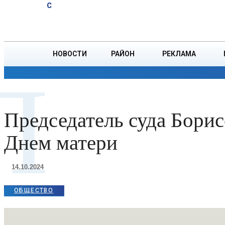
A
19.1
C
тонн зерна
Пятница, 7 августа
БОРИСОВ
НОВОСТИ
РАЙОН
РЕКЛАМА
П
ОБЩЕСТВО
ПРОИСШЕСТВИЯ
ПРЕЗИДЕНТ
Председатель суда Борис
Днем матери
14.10.2024
ОБЩЕСТВО