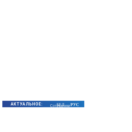
АКТУАЛЬНОЕ:
Сотрудники
БЭП Минщины
предотвратили
хищение сотен