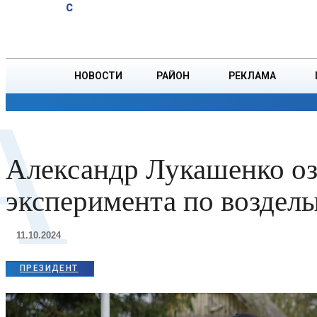
A
20.2
C
финала в
Пятница, 7 августа
БОРИСОВ
Торонто
НОВОСТИ
РАЙОН
РЕКЛАМА
А
ОБЩЕСТВО
ПРОИСШЕСТВИЯ
ПРЕЗИДЕНТ
Александр Лукашенко оз
эксперимента по воздел
11.10.2024
ПРЕЗИДЕНТ