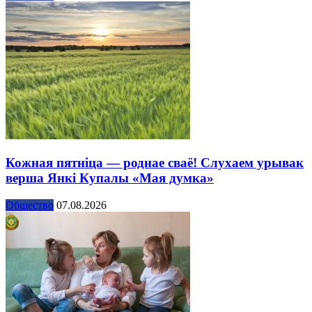
Кожная пятніца — роднае сваё! Слухаем урывак
верша Янкі Купалы «Мая думка»
Общество
07.08.2026