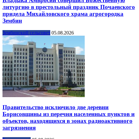
Владыка Амвросий совершил Божественную
литургию в престольный праздник Почаевского
придела Михайловского храма агрогородка
Зембин
Зембинский сельсовет
05.08.2026
Правительство исключило две деревни
Борисовщины из перечня населенных пунктов и
объектов, находящихся в зонах радиоактивного
загрязнения