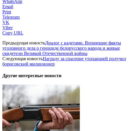
WhatsApp
Email
Print
Telegram
VK
Viber
Copy URL
Предыдущая новость
Диалог с кадетами. Вопиющие факты
уголовного дела о геноциде белорусского народа и живые
свидетели Великой Отечественной войны
Следующая новость
Награду за спасение утопающей получил
борисовский милиционер
Другие интересные новости