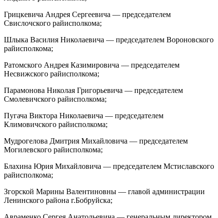
Грицкевича Андрея Сергеевича — председателем
Свислочского райисполкома;
Шлыка Василия Николаевича — председателем Вороновского
райисполкома;
Ратомского Андрея Казимировича — председателем
Несвижского райисполкома;
Парамонова Николая Григорьевича — председателем
Смолевичского райисполкома;
Пугача Виктора Николаевича — председателем
Климовичского райисполкома;
Мудрогелова Дмитрия Михайловича — председателем
Могилевского райисполкома;
Блахина Юрия Михайловича — председателем Мстиславского
райисполкома;
Згорской Марины Валентиновны — главой администрации
Ленинского района г.Бобруйска;
Авраменко Сергея Анатольевича — генеральным директором