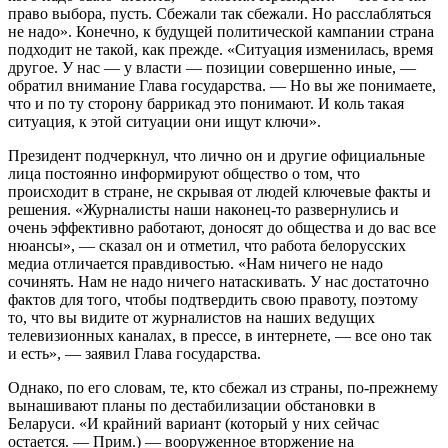
право выбора, пусть. Сбежали так сбежали. Но расслабляться
не надо». Конечно, к будущей политической кампании страна
подходит не такой, как прежде. «Ситуация изменилась, время
другое. У нас — у власти — позиции совершенно иные, —
обратил внимание Глава государства. — Но вы же понимаете,
что и по ту сторону баррикад это понимают. И коль такая
ситуация, к этой ситуации они ищут ключи».
Президент подчеркнул, что лично он и другие официальные
лица постоянно информируют общество о том, что
происходит в стране, не скрывая от людей ключевые факты и
решения. «Журналисты наши наконец-то развернулись и
очень эффективно работают, доносят до общества и до вас все
нюансы», — сказал он и отметил, что работа белорусских
медиа отличается правдивостью. «Нам ничего не надо
сочинять. Нам не надо ничего натаскивать. У нас достаточно
фактов для того, чтобы подтвердить свою правоту, поэтому
то, что вы видите от журналистов на наших ведущих
телевизионных каналах, в прессе, в интернете, — все оно так
и есть», — заявил Глава государства.
Однако, по его словам, те, кто сбежал из страны, по-прежнему
вынашивают планы по дестабилизации обстановки в
Беларуси. «И крайний вариант (который у них сейчас
остается. — Прим.) — вооруженное вторжение на