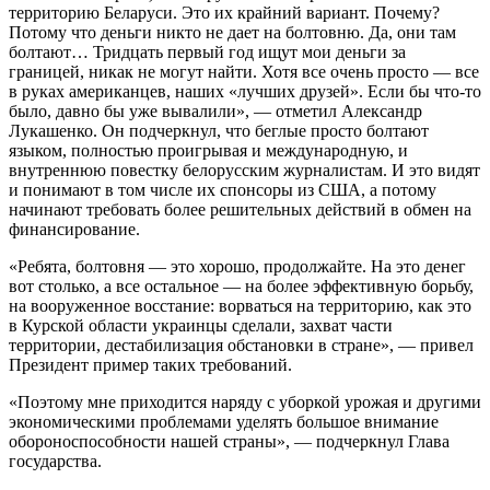
территорию Беларуси. Это их крайний вариант. Почему?
Потому что деньги никто не дает на болтовню. Да, они там
болтают… Тридцать первый год ищут мои деньги за
границей, никак не могут найти. Хотя все очень просто — все
в руках американцев, наших «лучших друзей». Если бы что-то
было, давно бы уже вывалили», — отметил Александр
Лукашенко. Он подчеркнул, что беглые просто болтают
языком, полностью проигрывая и международную, и
внутреннюю повестку белорусским журналистам. И это видят
и понимают в том числе их спонсоры из США, а потому
начинают требовать более решительных действий в обмен на
финансирование.
«Ребята, болтовня — это хорошо, продолжайте. На это денег
вот столько, а все остальное — на более эффективную борьбу,
на вооруженное восстание: ворваться на территорию, как это
в Курской области украинцы сделали, захват части
территории, дестабилизация обстановки в стране», — привел
Президент пример таких требований.
«Поэтому мне приходится наряду с уборкой урожая и другими
экономическими проблемами уделять большое внимание
обороноспособности нашей страны», — подчеркнул Глава
государства.