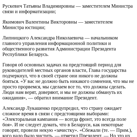
Рускевич Татьяны Владимировны — заместителем Министра
связи и информатизации;
Якимович Валентины Викторовны — заместителем
Министра юстиции;
Липницкого Александра Николаевича — начальником
главного управления информационной политики и
общественного развития Администрации Президента
Республики Беларусь.
Говоря об основных задачах на предстоящий период для
руководителей местных органов власти, Глава государства
подчеркнул, что в своей стране они никого не должны
бояться. «У вас не должно быть никакого сомнения, что мы не
просто прорвемся, мы сделаем все то, что должны сделать.
Люди нам верят, доверяют, и мы не должны обмануть их
ожидания», — обратил внимание Президент.
Александр Лукашенко предупредил, что страну ожидает
сложное время в связи с предстоящими выборами:
«Электоральная кампания — всегда фронт, это всегда поле
боя». И не следует думать, что в Беларуси, как некоторые
говорят, провели некую «зачистку». «Сбежали (те. — Прим.),
кого надо было чистить, — отметил Президент. — Но это их