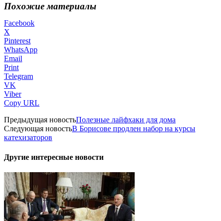
Похожие материалы
Facebook
X
Pinterest
WhatsApp
Email
Print
Telegram
VK
Viber
Copy URL
Предыдущая новость
Полезные лайфхаки для дома
Следующая новость
В Борисове продлен набор на курсы
катехизаторов
Другие интересные новости