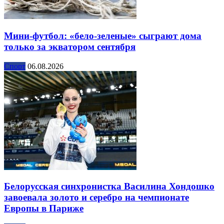
Мини-футбол: «бело-зеленые» сыграют дома
только за экватором сентября
Спорт
06.08.2026
Белорусская синхронистка Василина Хондошко
завоевала золото и серебро на чемпионате
Европы в Париже