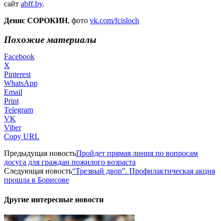
сайт
abff.by
.
Денис СОРОКИН
, фото
vk.com/fcisloch
Похожие материалы
Facebook
X
Pinterest
WhatsApp
Email
Print
Telegram
VK
Viber
Copy URL
Предыдущая новость
Пройдет прямая линия по вопросам
досуга для граждан пожилого возраста
Следующая новость
“Трезвый двор”. Профилактическая акция
прошла в Борисове
Другие интересные новости