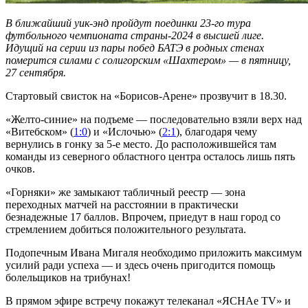
В ближайший уик-энд пройдут поединки 23-го тура
футбольного чемпионата страны-2024 в высшей лиге.
Идущий на серии из пары побед БАТЭ в родных стенах
померится силами с солигорским «Шахтером» — в пятницу,
27 сентября.
Стартовый свисток на «Борисов-Арене» прозвучит в 18.30.
«Желто-синие» на подъеме — последовательно взяли верх над
«Витебском» (
1:0
) и «Ислочью» (
2:1
), благодаря чему
вернулись в гонку за 5-е место. До расположившейся там
команды из северного областного центра осталось лишь пять
очков.
«Горняки» же замыкают табличный реестр — зона
переходных матчей на расстоянии в практически
безнадежные 17 баллов. Впрочем, приедут в наш город со
стремлением добиться положительного результата.
Подопечным Ивана Мигаля необходимо приложить максимум
усилий ради успеха — и здесь очень пригодится помощь
болельщиков на трибунах!
В прямом эфире встречу покажут телеканал «ЯСНАе TV» и