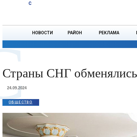
A
19.1
C
тонн зерна
Пятница, 7 августа
БОРИСОВ
НОВОСТИ
РАЙОН
РЕКЛАМА
С
ОБЩЕСТВО
ПРОИСШЕСТВИЯ
ПРЕЗИДЕНТ
Страны СНГ обменялись
24.09.2024
ОБЩЕСТВО