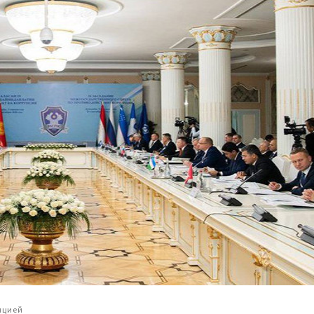
пцией