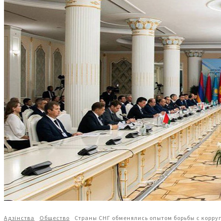
Адзiнства
Общество
Страны СНГ обменялись опытом борьбы с корру