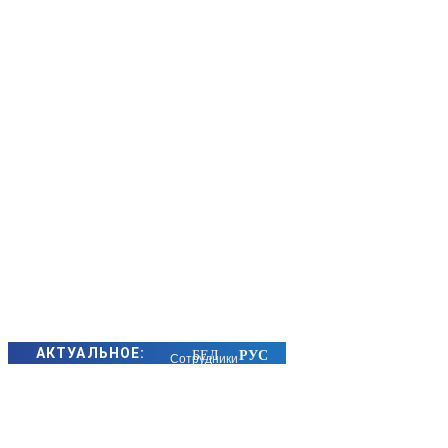
АКТУАЛЬНОЕ:
Сотрудники
БЭП Минщины
предотвратили
хищение сотен