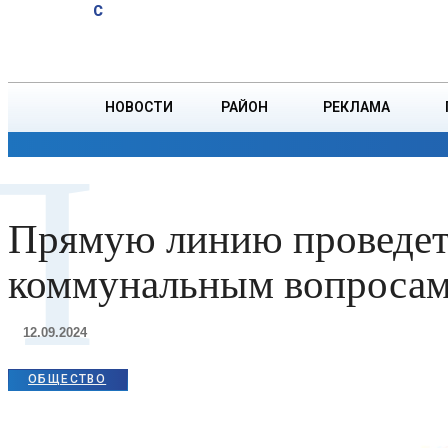
A
20.2
C
родителям в
Пятница, 7 августа
БОРИСОВ
Борисовском
ЗАГСе
НОВОСТИ
РАЙОН
РЕКЛАМА
П
ОБЩЕСТВО
ПРОИСШЕСТВИЯ
ПРЕЗИДЕНТ
Прямую линию проведет 
коммунальным вопроса
12.09.2024
ОБЩЕСТВО