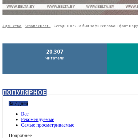
Адзiнства
Безопасность
Сегодня ночью был зафиксирован факт нар
20,307
Читатели
ПОПУЛЯРНОЕ
За 7 дней
Все
Рекомендуемые
Самые просматриваемые
Подробнее