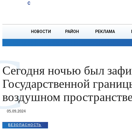
A
20.2
C
родителям в
Пятница, 7 августа
БОРИСОВ
Борисовском
ЗАГСе
НОВОСТИ
РАЙОН
РЕКЛАМА
ОБЩЕСТВО
ПРОИСШЕСТВИЯ
ПРЕЗИДЕНТ
С
Сегодня ночью был зафи
Государственной границ
воздушном пространств
05.09.2024
БЕЗОПАСНОСТЬ