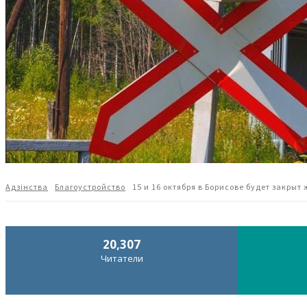
Адзiнства
Благоустройство
15 и 16 октября в Борисове будет закры
20,307
Читатели