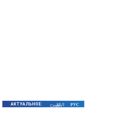
АКТУАЛЬНОЕ:
Секрет
семейного
счастья
золотых