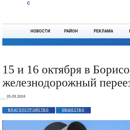
A
18.8
C
юбиляров
Пятница, 7 августа
БОРИСОВ
Ветровых
НОВОСТИ
РАЙОН
РЕКЛАМА
1
ОБЩЕСТВО
ПРОИСШЕСТВИЯ
ПРЕЗИДЕНТ
15 и 16 октября в Борисо
железнодорожный перее
05.09.2024
БЛАГОУСТРОЙСТВО
ОБЩЕСТВО