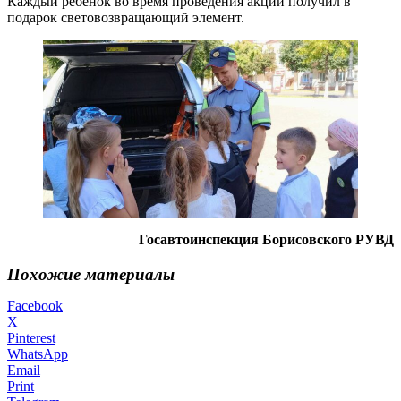
Каждый ребенок во время проведения акции получил в
подарок световозвращающий элемент.
Госавтоинспекция Борисовского РУВД
Похожие материалы
Facebook
X
Pinterest
WhatsApp
Email
Print