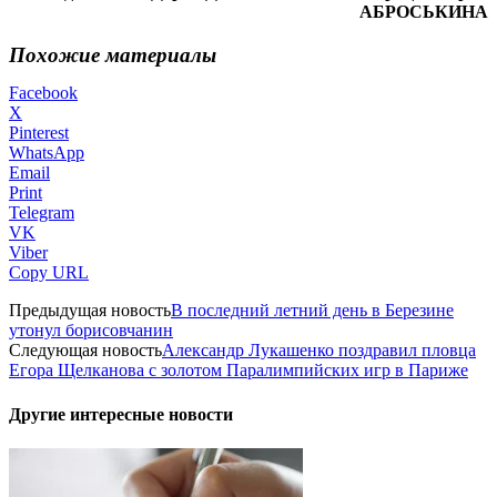
АБРОСЬКИНА
Похожие материалы
Facebook
X
Pinterest
WhatsApp
Email
Print
Telegram
VK
Viber
Copy URL
Предыдущая новость
В последний летний день в Березине
утонул борисовчанин
Следующая новость
Александр Лукашенко поздравил пловца
Егора Щелканова с золотом Паралимпийских игр в Париже
Другие интересные новости