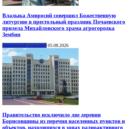
Владыка Амвросий совершил Божественную
литургию в престольный праздник Почаевского
придела Михайловского храма агрогородка
Зембин
Зембинский сельсовет
05.08.2026
Правительство исключило две деревни
Борисовщины из перечня населенных пунктов и
объектов, находящихся в зонах радиоактивного