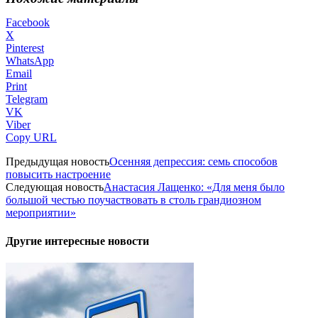
Facebook
X
Pinterest
WhatsApp
Email
Print
Telegram
VK
Viber
Copy URL
Предыдущая новость
Осенняя депрессия: семь способов
повысить настроение
Следующая новость
Анастасия Лащенко: «Для меня было
большой честью поучаствовать в столь грандиозном
мероприятии»
Другие интересные новости