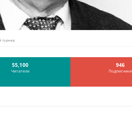
й турнир
55,100
946
Читатели
Подписчики