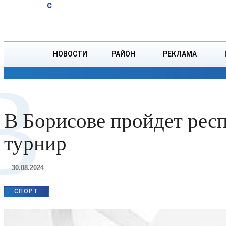
A
22.9
C
комбайнер
Четверг, 6 августа
БОРИСОВ
первым на
Борисовщине
намолотил
НОВОСТИ
РАЙОН
РЕКЛАМА
2000 тонн
В
зерна
ОБЩЕСТВО
ПРОИСШЕСТВИЯ
ПРЕЗИДЕНТ
В Борисове пройдет рес
турнир
30.08.2024
СПОРТ