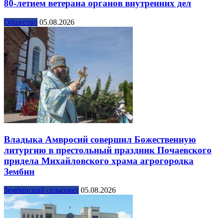
80-летием ветерана органов внутренних дел
Общество
05.08.2026
Владыка Амвросий совершил Божественную
литургию в престольный праздник Почаевского
придела Михайловского храма агрогородка
Зембин
Зембинский сельсовет
05.08.2026