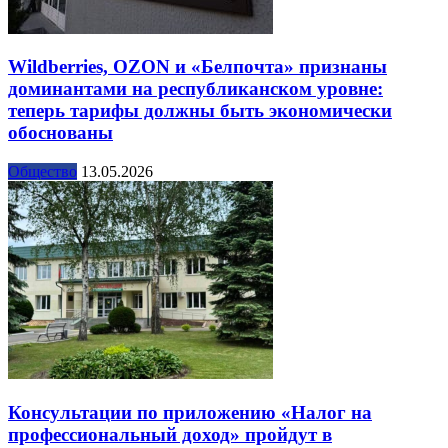
Wildberries, OZON и «Белпочта» признаны
доминантами на республиканском уровне:
теперь тарифы должны быть экономически
обоснованы
Общество
13.05.2026
Консультации по приложению «Налог на
профессиональный доход» пройдут в