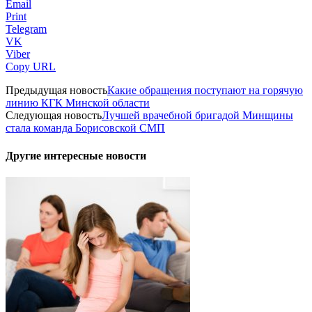
Email
Print
Telegram
VK
Viber
Copy URL
Предыдущая новость
Какие обращения поступают на горячую
линию КГК Минской области
Следующая новость
Лучшей врачебной бригадой Минщины
стала команда Борисовской СМП
Другие интересные новости