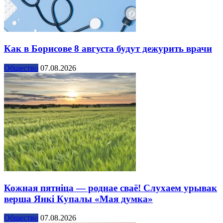
Как в Борисове 8 августа будут дежурить врачи
Общество
07.08.2026
Кожная пятніца — роднае сваё! Слухаем урывак
верша Янкі Купалы «Мая думка»
Общество
07.08.2026