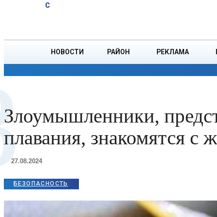
A
19.2
C
мотокроссу.
Воскресенье, 9 августа
БОРИСОВ
Афиша
НОВОСТИ
РАЙОН
РЕКЛАМА
З
ОБЩЕСТВО
ПРОИСШЕСТВИЯ
ПРЕЗИДЕНТ
Злоумышленники, предст
плавания, знакомятся с 
27.08.2024
БЕЗОПАСНОСТЬ