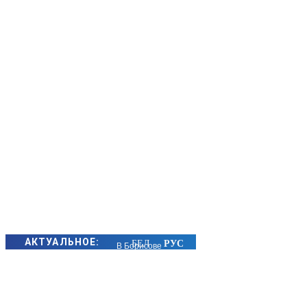
АКТУАЛЬНОЕ:
В Борисове
пройдет
открытый
турнир по