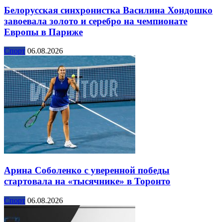
Белорусская синхронистка Василина Хондошко
завоевала золото и серебро на чемпионате
Европы в Париже
Спорт
06.08.2026
Арина Соболенко с уверенной победы
стартовала на «тысячнике» в Торонто
Спорт
06.08.2026