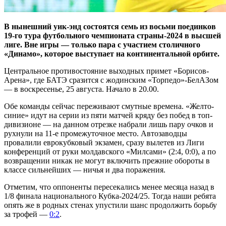
В нынешний уик-энд состоятся семь из восьми поединков
19-го тура футбольного чемпионата страны-2024 в высшей
лиге. Вне игры — только пара с участием столичного
«Динамо», которое выступает на континентальной орбите.
Центральное противостояние выходных примет «Борисов-
Арена», где БАТЭ сразится с жодинским «Торпедо»-БелАЗом
— в воскресенье, 25 августа. Начало в 20.00.
Обе команды сейчас переживают смутные времена. «Желто-
синие» идут на серии из пяти матчей кряду без побед в топ-
дивизионе — на данном отрезке набрали лишь пару очков и
рухнули на 11-е промежуточное место. Автозаводцы
провалили еврокубковый экзамен, сразу вылетев из Лиги
конференций от руки молдавского «Милсами» (2:4, 0:0), а по
возвращении никак не могут включить прежние обороты в
классе сильнейших — ничья и два поражения.
Отметим, что оппоненты пересекались менее месяца назад в
1/8 финала национального Кубка-2024/25. Тогда наши ребята
опять же в родных стенах упустили шанс продолжить борьбу
за трофей —
0:2
.