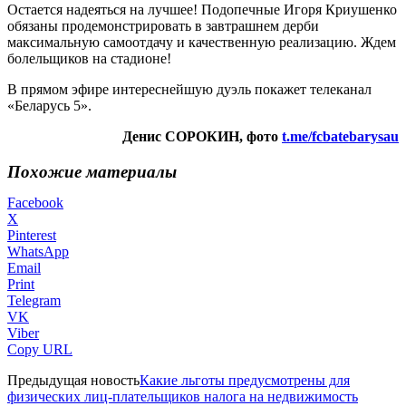
Остается надеяться на лучшее! Подопечные Игоря Криушенко
обязаны продемонстрировать в завтрашнем дерби
максимальную самоотдачу и качественную реализацию. Ждем
болельщиков на стадионе!
В прямом эфире интереснейшую дуэль покажет телеканал
«Беларусь 5».
Денис СОРОКИН, фото
t.me/fcbatebarysau
Похожие материалы
Facebook
X
Pinterest
WhatsApp
Email
Print
Telegram
VK
Viber
Copy URL
Предыдущая новость
Какие льготы предусмотрены для
физических лиц-плательщиков налога на недвижимость