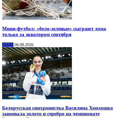
Мини-футбол: «бело-зеленые» сыграют дома
только за экватором сентября
Спорт
06.08.2026
Белорусская синхронистка Василина Хондошко
завоевала золото и серебро на чемпионате