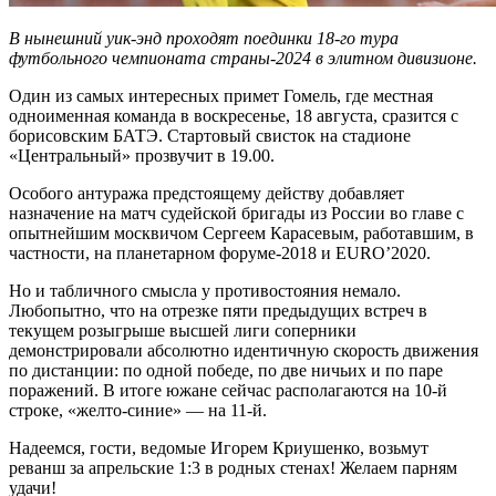
В нынешний уик-энд проходят поединки 18-го тура
футбольного чемпионата страны-2024 в элитном дивизионе.
Один из самых интересных примет Гомель, где местная
одноименная команда в воскресенье, 18 августа, сразится с
борисовским БАТЭ. Стартовый свисток на стадионе
«Центральный» прозвучит в 19.00.
Особого антуража предстоящему действу добавляет
назначение на матч судейской бригады из России во главе с
опытнейшим москвичом Сергеем Карасевым, работавшим, в
частности, на планетарном форуме-2018 и EURO’2020.
Но и табличного смысла у противостояния немало.
Любопытно, что на отрезке пяти предыдущих встреч в
текущем розыгрыше высшей лиги соперники
демонстрировали абсолютно идентичную скорость движения
по дистанции: по одной победе, по две ничьих и по паре
поражений. В итоге южане сейчас располагаются на 10-й
строке, «желто-синие» — на 11-й.
Надеемся, гости, ведомые Игорем Криушенко, возьмут
реванш за апрельские 1:3 в родных стенах! Желаем парням
удачи!