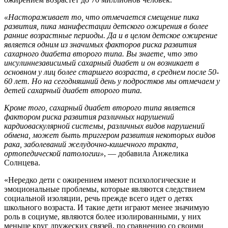
«Настораживает то, что отмечается смещение пика
развития, пика манифестации детского ожирения в более
ранние возрастные периоды. Да и в целом детское ожирение
является одним из значимых факторов риска развития
сахарного диабета второго типа. Вы знаете, что это
инсулиннезависимый сахарный диабет и он возникает в
основном у лиц более старшего возраста, в среднем после 50-
60 лет. Но на сегодняшний день у подростков мы отмечаем у
детей сахарный диабет второго типа.
Кроме того, сахарный диабет второго типа является
фактором риска развития различных нарушений
кардиоваскулярной системы, различных видов нарушений
обмена, может быть триггером развития некоторых видов
рака, заболеваний желудочно-кишечного тракта,
ортопедической патологии»
, — добавила Анжелика
Солнцева.
«Нередко дети с ожирением имеют психологические и
эмоциональные проблемы, которые являются следствием
социальной изоляции, речь прежде всего идет о детях
школьного возраста. И такие дети играют менее значимую
роль в социуме, являются более изолированными, у них
меньше круг дружеских связей, по сравнению со своими