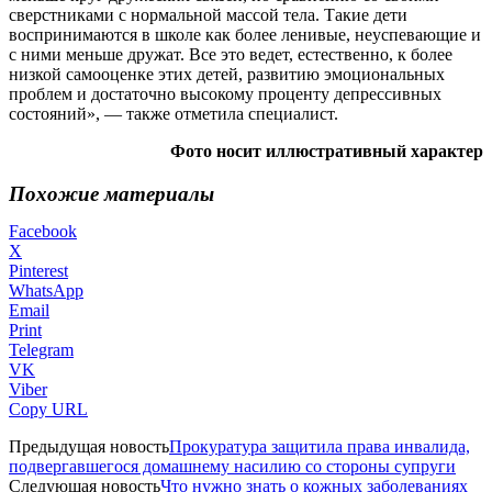
сверстниками с нормальной массой тела. Такие дети
воспринимаются в школе как более ленивые, неуспевающие и
с ними меньше дружат. Все это ведет, естественно, к более
низкой самооценке этих детей, развитию эмоциональных
проблем и достаточно высокому проценту депрессивных
состояний», — также отметила специалист.
Фото носит иллюстративный характер
Похожие материалы
Facebook
X
Pinterest
WhatsApp
Email
Print
Telegram
VK
Viber
Copy URL
Предыдущая новость
Прокуратура защитила права инвалида,
подвергавшегося домашнему насилию со стороны супруги
Следующая новость
Что нужно знать о кожных заболеваниях