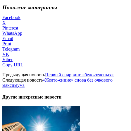
Похожие материалы
Facebook
X
Pinterest
WhatsApp
Email
Print
Telegram
VK
Viber
Copy URL
Предыдущая новость
Первый спарринг «бело-зеленых»
Следующая новость
«Желто-синие» снова без очкового
максимума
Другие интересные новости