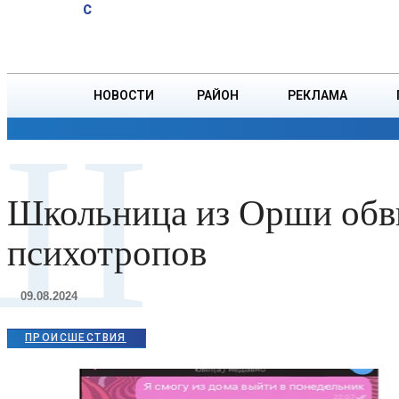
A
22.7
C
Борисове
Пятница, 7 августа
БОРИСОВ
женщина
едва не
утонула во
НОВОСТИ
РАЙОН
РЕКЛАМА
время
Ш
купания на
ОБЩЕСТВО
ПРОИСШЕСТВИЯ
ПРЕЗИДЕНТ
Березине
Школьница из Орши обви
психотропов
09.08.2024
ПРОИСШЕСТВИЯ