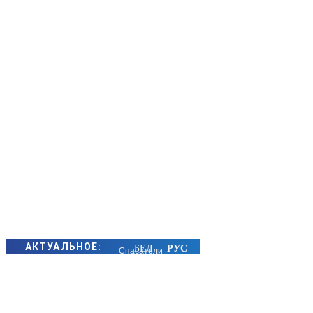
АКТУАЛЬНОЕ:
Спасатели
услышали
крики о
помощи. В