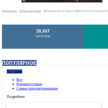
Адзiнства
Происшествия
Школьница из Орши обвиняется в незаконн
20,307
Читатели
ПОПУЛЯРНОЕ
За 7 дней
Все
Рекомендуемые
Самые просматриваемые
Подробнее