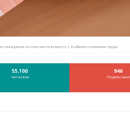
во гражданки на пенсию по возрасту с особыми условиями труда
55,100
946
Читатели
Подписчики