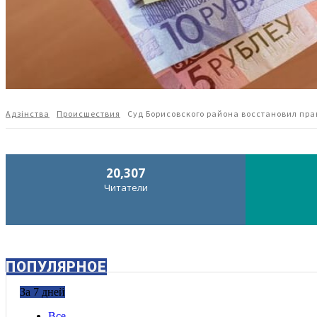
Адзiнства
Происшествия
Cуд Борисовского района восстановил пра
20,307
Читатели
ПОПУЛЯРНОЕ
За 7 дней
Все