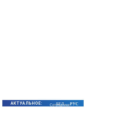
АКТУАЛЬНОЕ:
Сотрудники
БЭП Минщины
предотвратили
хищение сотен