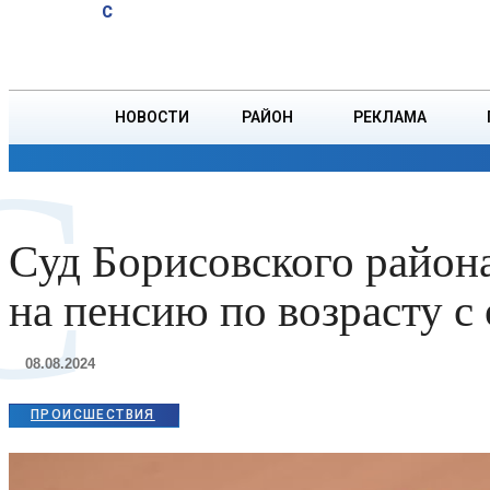
A
32.6
C
тонн зерна
Четверг, 6 августа
БОРИСОВ
НОВОСТИ
РАЙОН
РЕКЛАМА
C
ОБЩЕСТВО
ПРОИСШЕСТВИЯ
ПРЕЗИДЕНТ
Cуд Борисовского район
на пенсию по возрасту с
08.08.2024
ПРОИСШЕСТВИЯ