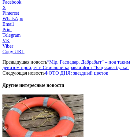
Facebook
X
Pinterest
WhatsApp
Email
Print
Telegram
VK
Viber
Copy URL
Предыдущая новость
“Мiр. Гаспадар. Дабрабыт” – под таким
девизом пройдет в Свислочи каравай-фэст “Бацькава булка”
Следующая новость
ФОТО ДНЯ: звездный цветок
Другие интересные новости