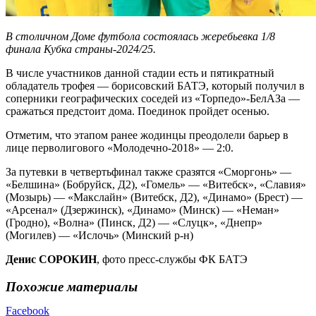
В столичном Доме футбола состоялась жеребьевка 1/8
финала Кубка страны-2024/25.
В числе участников данной стадии есть и пятикратный
обладатель трофея — борисовский БАТЭ, который получил в
соперники географических соседей из «Торпедо»-БелАЗа —
сражаться предстоит дома. Поединок пройдет осенью.
Отметим, что этапом ранее жодинцы преодолели барьер в
лице перволигового «Молодечно-2018» — 2:0.
За путевки в четвертьфинал также сразятся «Сморгонь» —
«Белшина» (Бобруйск, Д2), «Гомель» — «Витебск», «Славия»
(Мозырь) — «Макслайн» (Витебск, Д2), «Динамо» (Брест) —
«Арсенал» (Дзержинск), «Динамо» (Минск) — «Неман»
(Гродно), «Волна» (Пинск, Д2) — «Слуцк», «Днепр»
(Могилев) — «Ислочь» (Минский р-н)
Денис СОРОКИН
, фото пресс-службы ФК БАТЭ
Похожие материалы
Facebook