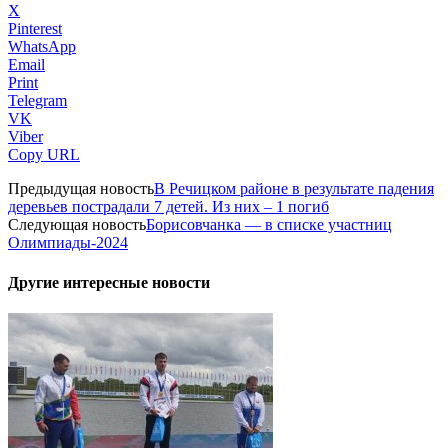
X
Pinterest
WhatsApp
Email
Print
Telegram
VK
Viber
Copy URL
Предыдущая новость
В Речицком районе в результате падения
деревьев пострадали 7 детей. Из них – 1 погиб
Следующая новость
Борисовчанка — в списке участниц
Олимпиады-2024
Другие интересные новости