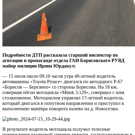
Подробности ДТП рассказала старший инспектор по
агитации и пропаганде отдела ГАИ Борисовского РУВД
майор милиции Ирина Юрдакул:
— 15 июля около 09.10 часов утра 49-летний водитель
автомашины «Toyota Proace» двигался по автодороге Р-67
«Борисов — Березино» со стороны Борисова. На 18 км,
совершая обгон мотоцикла «Minsk 3.129», совершил с ним
столкновение. Мотоциклом управлял 17-летний водитель,
который двигался в попутном направлении и приступил к
выполнению манёвра поворота налево на д. Новоселки.
В результате водитель мотоцикла получил телесные
повреждения различной степени тяжести, госпитализирован в