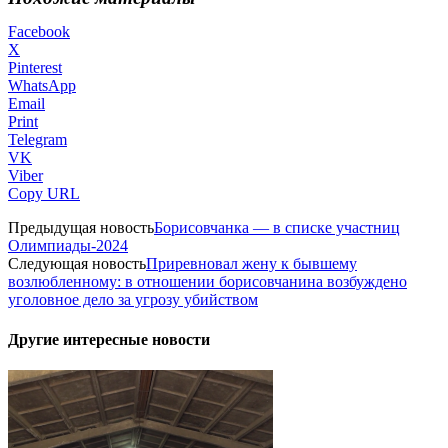
Facebook
X
Pinterest
WhatsApp
Email
Print
Telegram
VK
Viber
Copy URL
Предыдущая новость
Борисовчанка — в списке участниц
Олимпиады-2024
Следующая новость
Приревновал жену к бывшему
возлюбленному: в отношении борисовчанина возбуждено
уголовное дело за угрозу убийством
Другие интересные новости