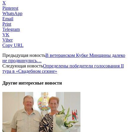
X
Pinterest
WhatsApp
Email
Print
Telegram
VK
Viber
Copy URL
Предыдущая новость
В ветеранском Кубке Минщины далеко
не продвинулись…
Следующая новость
Определены победители голосования II
тура в «Свадебном сезоне»
Другие интересные новости