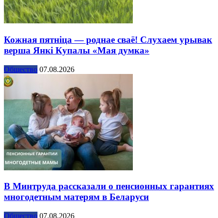
Кожная пятніца — роднае сваё! Слухаем урывак
верша Янкі Купалы «Мая думка»
Общество
07.08.2026
В Минтруда рассказали о пенсионных гарантиях
многодетным матерям в Беларуси
Общество
07.08.2026