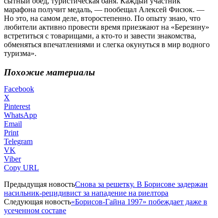
сытный обед, туристическая баня. Каждый участник
марафона получит медаль, — пообещал Алексей Фисюк. —
Но это, на самом деле, второстепенно. По опыту знаю, что
любители активно провести время приезжают на «Березину»
встретиться с товарищами, а кто-то и завести знакомства,
обменяться впечатлениями и слегка окунуться в мир водного
туризма».
Похожие материалы
Facebook
X
Pinterest
WhatsApp
Email
Print
Telegram
VK
Viber
Copy URL
Предыдущая новость
Снова за решетку. В Борисове задержан
насильник-рецидивист за нападение на риелтора
Следующая новость
«Борисов-Гайна 1997» побеждает даже в
усеченном составе