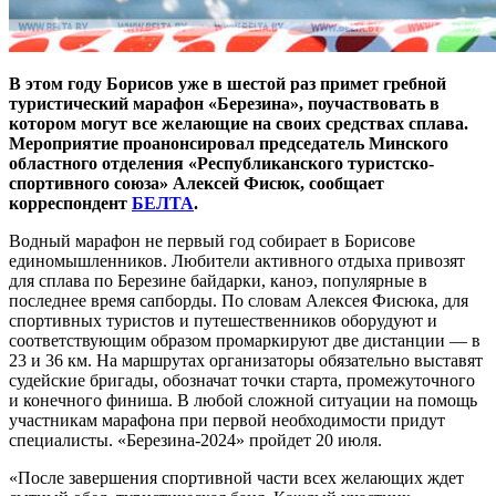
В этом году Борисов уже в шестой раз примет гребной
туристический марафон «Березина», поучаствовать в
котором могут все желающие на своих средствах сплава.
Мероприятие проанонсировал председатель Минского
областного отделения «Республиканского туристско-
спортивного союза» Алексей Фисюк, сообщает
корреспондент
БЕЛТА
.
Водный марафон не первый год собирает в Борисове
единомышленников. Любители активного отдыха привозят
для сплава по Березине байдарки, каноэ, популярные в
последнее время сапборды. По словам Алексея Фисюка, для
спортивных туристов и путешественников оборудуют и
соответствующим образом промаркируют две дистанции — в
23 и 36 км. На маршрутах организаторы обязательно выставят
судейские бригады, обозначат точки старта, промежуточного
и конечного финиша. В любой сложной ситуации на помощь
участникам марафона при первой необходимости придут
специалисты. «Березина-2024» пройдет 20 июля.
«После завершения спортивной части всех желающих ждет