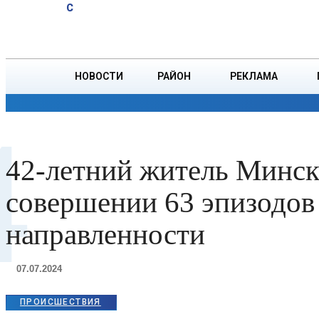
A
21.6
C
комбайнер
Четверг, 6 августа
БОРИСОВ
первым на
Борисовщине
намолотил
НОВОСТИ
РАЙОН
РЕКЛАМА
2000 тонн
зерна
ОБЩЕСТВО
ПРОИСШЕСТВИЯ
ПРЕЗИДЕНТ
4
42-летний житель Минск
совершении 63 эпизодов
направленности
07.07.2024
ПРОИСШЕСТВИЯ