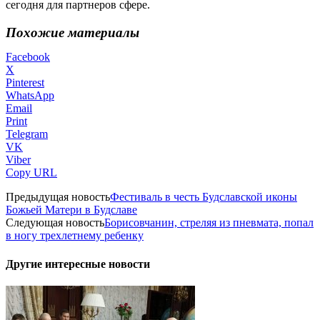
сегодня для партнеров сфере.
Похожие материалы
Facebook
X
Pinterest
WhatsApp
Email
Print
Telegram
VK
Viber
Copy URL
Предыдущая новость
Фестиваль в честь Будславской иконы
Божьей Матери в Будславе
Следующая новость
Борисовчанин, стреляя из пневмата, попал
в ногу трехлетнему ребенку
Другие интересные новости