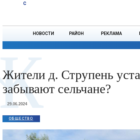
A
15
C
юбиляров
Суббота, 8 августа
БОРИСОВ
Ветровых
НОВОСТИ
РАЙОН
РЕКЛАМА
Ж
ОБЩЕСТВО
ПРОИСШЕСТВИЯ
ПРЕЗИДЕНТ
Жители д. Струпень уста
забывают сельчане?
29.06.2024
ОБЩЕСТВО