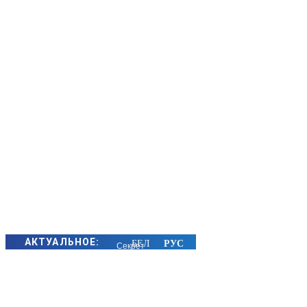
АКТУАЛЬНОЕ:
Секрет
семейного
счастья
золотых