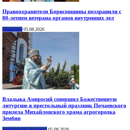
Правоохранители Борисовщины поздравили с
80-летием ветерана органов внутренних дел
Общество
05.08.2026
Владыка Амвросий совершил Божественную
литургию в престольный праздник Почаевского
придела Михайловского храма агрогородка
Зембин
Зембинский сельсовет
05.08.2026