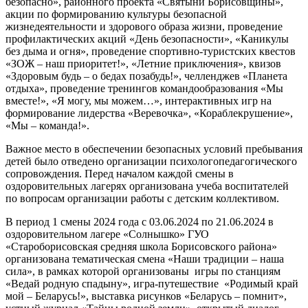
безопасно», районного проекта «Святыни Борисовщины»,
акции по формированию культуры безопасной
жизнедеятельности и здорового образа жизни, проведение
профилактических акций «День безопасности», «Каникулы
без дыма и огня», проведение спортивно-туристских квестов
«ЗОЖ – наш приоритет!», «Летние приключения», квизов
«Здоровым будь – о бедах позабудь!», челленджев «Планета
отдыха», проведение тренингов командообразования «Мы
вместе!», «Я могу, мы можем…», интерактивных игр на
формирование лидерства «Веревочка», «Кораблекрушение»,
«Мы – команда!».
Важное место в обеспечении безопасных условий пребывания
детей было отведено организации психолого­педагогического
сопровождения. Перед началом каждой смены в
оздоровительных лагерях организована учеба воспитателей
по вопросам организации работы с детским коллективом.
В период 1 смены 2024 года с 03.06.2024 по 21.06.2024 в
оздоровительном лагере «Солнышко» ГУО
«Староборисовская средняя школа Борисовского района»
организована тематическая смена «Наши традиции – наша
сила», в рамках которой организованы игры по станциям
«Ведай родную спадыну», игра-путешествие «Родимый край
мой – Беларусь!», выставка рисунков «Беларусь – помнит»,