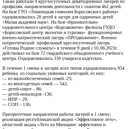
Также работали 9 круглосуточных девятидневных лагерей по
профилям, направлениям деятельности с охватом 462 детей.
На базе ГУО «Лошницкая гимназия Борисовского района»
оздоравливалось 20 детей в лагере для одаренных детей
«Малая академия наук». На базе образовательно-
оздоровительного центра «Корсаковичи» филиала ГУДО
«Борисовский центр экологии и туризма» функционировал
военно-патриотический лагерь «ПРОдвижение». Военно-
патриотический профильный круглосуточный лагерь
«Готовы Родине служить!» в течение 9 дней с 01.06.2023г.
действовал на базе 72 гвардейского объединенного учебного
центра. Оздоравливались 339 учащихся кадетских.
В течение 1 смены в лагерях всех типов оздоравливались 954
ребенка из социально уязвимых категорий, из них:
— из малообеспеченных семей -25;
— из многодетных семей — 542;
— детей-сирот – 86;
— детей-инвалидов -136;
— ИПР – 29;
— СОП – 136;
Приоритетные направления работы лагерей в 1 смену:
реализация республиканской акции «Эффективное лето»,
областной акции «Лето на Минщине: эффективно и