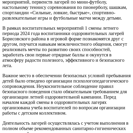
мероприятий, первенств лагерей по мини-футболу,
настольному теннису соревнования по пионерболу, шашкам,
спортландии «Сильные, ловкие, быстрые», спортивно-
развлекательные игры и футбольные матчи между детьми.
В рамках воспитательных мероприятий 1 смены летнего
периода 2024 года воспитанники оздоровительных лагерей
Борисовского района в игровой форме познакомятся друг с
другом, поучатся навыкам межличностного общения, смогут
реализовать мечты по развитию своих способностей,
заработать свои первые отрядные баллы и окунутся в
атмосферу радости полезного, эффективного и безопасного
лета.
Важное место в обеспечении безопасных условий пребывания
детей было отведено организации психолого­педагогического
сопровождения. Неукоснительное соблюдение правил
безопасного поведения стало обязательным требованием для
организации летней оздоровительной кампании. Перед
началом каждой смены в оздоровительных лагерях
организована учеба воспитателей по вопросам организации
работы с детским коллективом.
Деятельность лагерей осуществлялась с учетом выполнения в
полном объеме рекомендованных санитарно-гигиенических