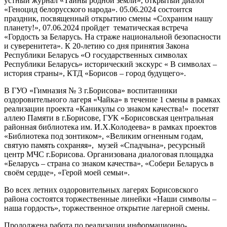
устный журнал «Тайны родной земли», открытый диалог
«Геноцид белорусского народа». 05.06.2024 состоится
праздник, посвященный открытию смены «Сохраним нашу
планету!», 07.06.2024 пройдет тематическая встреча
«Гордость за Беларусь. На страже национальной безопасности
и суверенитета». К 20-летию со дня принятия Закона
Республики Беларусь «О государственных символах
Республики Беларусь» исторический экскурс « В символах –
история страны», КТД «Борисов – город будущего».
В ГУО «Гимназия № 3 г.Борисова» воспитанники
оздоровительного лагеря «Чайка» в течение 1 смены в рамках
реализации проекта «Каникулы со знаком качества!» посетят
аллею Памяти в г.Борисове, ГУК «Борисовская центральная
районная библиотека им. И.Х.Колодеева» в рамках проектов
«Библиотека под зонтиком», «Великим огненным годам,
святую память сохраняя», музей «Спадчына», ресурсный
центр МЧС г.Борисова. Организована диалоговая площадка
«Беларусь – страна со знаком качества», «Собери Беларусь в
своём сердце», «Герой моей семьи».
Во всех летних оздоровительных лагерях Борисовского
района состоятся торжественные линейки «Наши символы –
наша гордость», торжественное открытие лагерной смены.
Продолжена работа по реализации информационно-